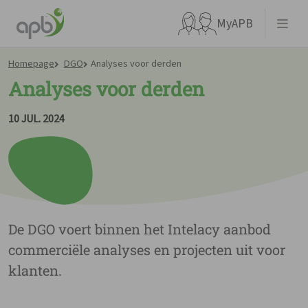
MyAPB
Homepage
DGO
Analyses voor derden
Analyses voor derden
10 JUL. 2024
Waar ben je naar op zoek?
De DGO voert binnen het Intelacy aanbod
commerciële analyses en projecten uit voor
Ga meteen naar...
klanten.
APBnews