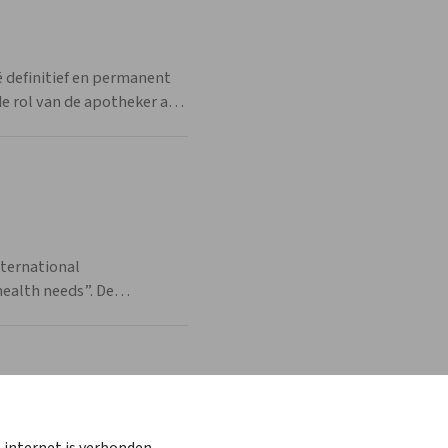
 definitief en permanent
 rol van de apotheker als
voortaan elk jaar
ijdelijke regelingen zoals
nternational
health needs”. De
ndheidszorg te
 zorgverleners staan
 internet is verbonden