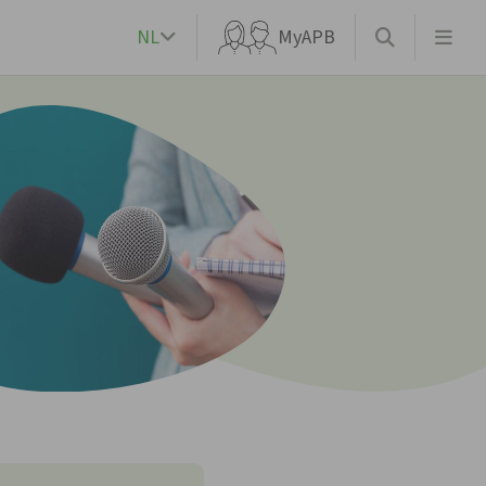
NL
MyAPB
k?