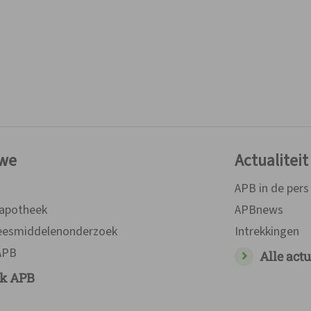
Over de officina-apotheek
 we
Actualiteit
APB in de pers
-apotheek
APBnews
eesmiddelenonderzoek
Intrekkingen
 APB
Alle actu
k APB