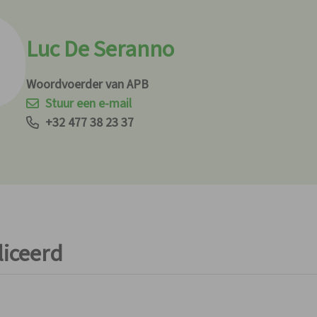
Intrekkingen
Luc De Seranno
Dienst geneesmidd
Woordvoerder van APB
Stuur een e-mail
+32 477 38 23 37
liceerd