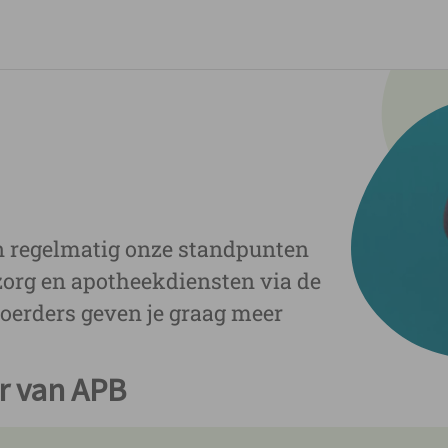
aar ben je naar op zoe
regelmatig onze standpunten
org en apotheekdiensten via de
oerders geven je graag meer
r van APB
Ga meteen naar...