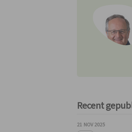
APBnews
Werken bij APB
Contact
Recent gepub
21 NOV 2025