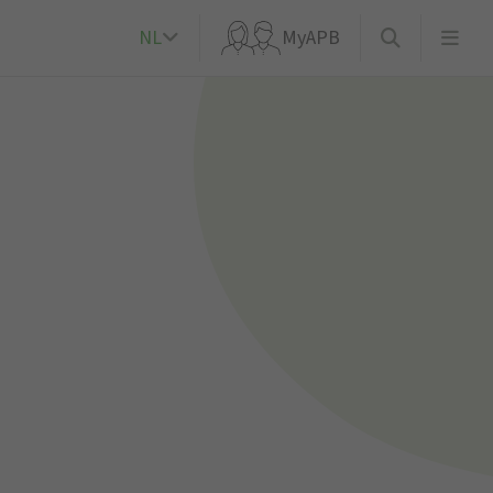
NL
MyAPB
k?