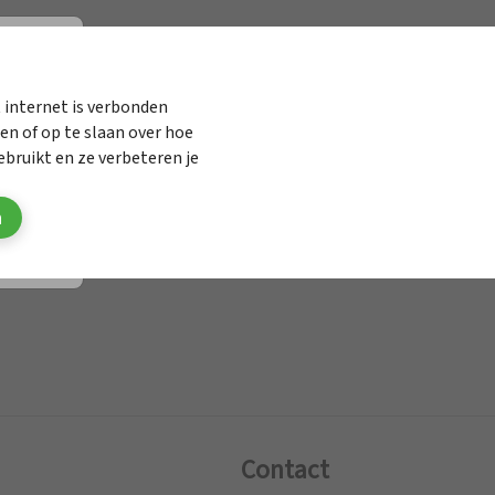
elen onderzoek
 internet is verbonden
n of op te slaan over hoe
.
bruikt en ze verbeteren je
n
Contact