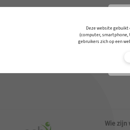
APBnews
Werken bij APB
Deze website gebuikt 
(computer, smartphone, t
Contact
gebruikers zich op een we
Wie zijn