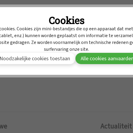
Intrekkingen
Cookies
MyAPB
Dienst geneesmidd
cookies. Cookies zijn mini-bestandjes die op een apparaat dat met
ablet, enz.) kunnen worden geplaatst om informatie te verzamele
Om deze inhoud te bekijken moet je aangemeld zijn in MyAPB
bsite gedragen. Ze worden voornamelijk om technische redenen ge
surfervaring onze site.
Aanmelden
Word lid van APB
Noodzakelijke cookies toestaan
Alle cookies aanvaarde
 we
Actualiteit