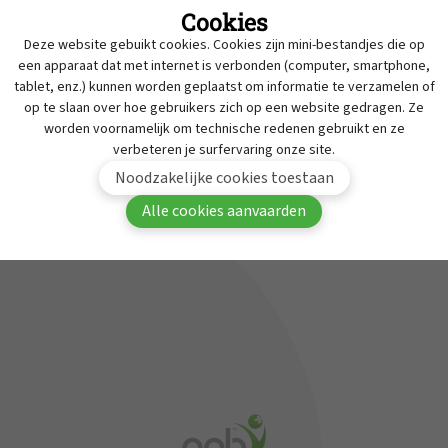
Cookies
Intrekkingen
Deze website gebuikt cookies. Cookies zijn mini-bestandjes die op
MyAPB
Werken bij APB
een apparaat dat met internet is verbonden (computer, smartphone,
tablet, enz.) kunnen worden geplaatst om informatie te verzamelen of
Dienst geneesmiddelen onderzoek
Om deze inhoud te bekijken moet je aangemeld
op te slaan over hoe gebruikers zich op een website gedragen. Ze
zijn in MyAPB.
Contact
worden voornamelijk om technische redenen gebruikt en ze
verbeteren je surfervaring onze site.
Aanmelden
Word lid van APB
Noodzakelijke cookies toestaan
Alle cookies aanvaarden