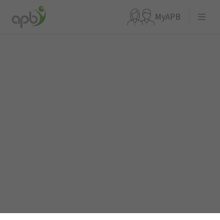
MyAPB
Waar ben je naar op zoek?
Ga meteen naar...
APBnews