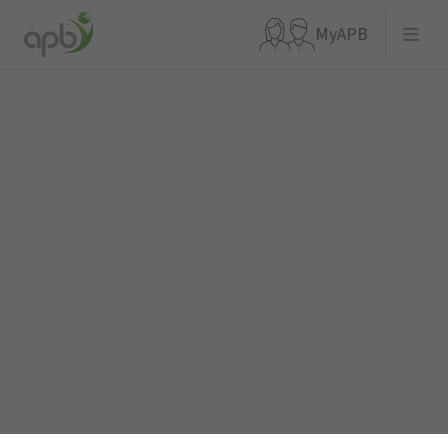
MyAPB
Waar ben je naar op zoek?
Ga meteen naar...
APBnews