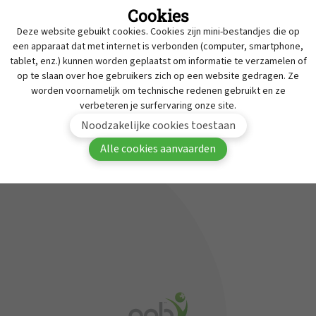
Cookies
Intrekkingen
Deze website gebuikt cookies. Cookies zijn mini-bestandjes die op
MyAPB
Werken bij APB
een apparaat dat met internet is verbonden (computer, smartphone,
tablet, enz.) kunnen worden geplaatst om informatie te verzamelen of
Dienst geneesmiddelen onderzoek
Om deze inhoud te bekijken moet je aangemeld
op te slaan over hoe gebruikers zich op een website gedragen. Ze
zijn in MyAPB.
Contact
worden voornamelijk om technische redenen gebruikt en ze
verbeteren je surfervaring onze site.
Aanmelden
Word lid van APB
Noodzakelijke cookies toestaan
Alle cookies aanvaarden