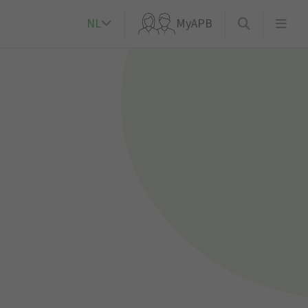
NL
MyAPB
k?