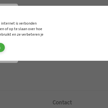
elen onderzoek
 internet is verbonden
n of op te slaan over hoe
.
bruikt en ze verbeteren je
n
Contact