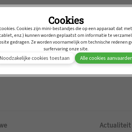
Intrekkingen
Cookies
MyAPB
Dienst geneesmidd
cookies. Cookies zijn mini-bestandjes die op een apparaat dat met
ablet, enz.) kunnen worden geplaatst om informatie te verzamele
Om deze inhoud te bekijken moet je aangemeld zijn in MyAPB
bsite gedragen. Ze worden voornamelijk om technische redenen ge
surfervaring onze site.
Aanmelden
Word lid van APB
Noodzakelijke cookies toestaan
Alle cookies aanvaarde
 we
Actualiteit