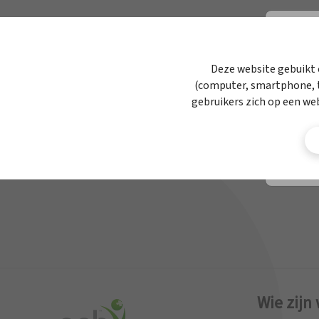
APBnews
Werken bij APB
Deze website gebuikt 
(computer, smartphone, t
Contact
gebruikers zich op een we
Wie zijn