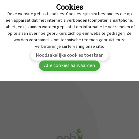
Cookies
Intrekkingen
Deze website gebuikt cookies. Cookies zijn mini-bestandjes die op
MyAPB
Werken bij APB
een apparaat dat met internet is verbonden (computer, smartphone,
tablet, enz.) kunnen worden geplaatst om informatie te verzamelen of
Dienst geneesmiddelen onderzoek
Om deze inhoud te bekijken moet je aangemeld
op te slaan over hoe gebruikers zich op een website gedragen. Ze
zijn in MyAPB.
Contact
worden voornamelijk om technische redenen gebruikt en ze
verbeteren je surfervaring onze site.
Aanmelden
Word lid van APB
Noodzakelijke cookies toestaan
Alle cookies aanvaarden