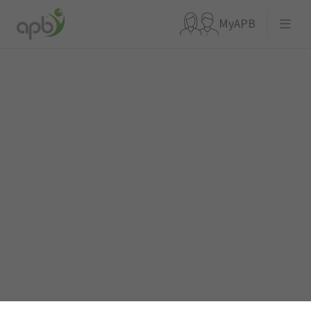
MyAPB
Waar ben je naar op zoek?
Ga meteen naar...
APBnews