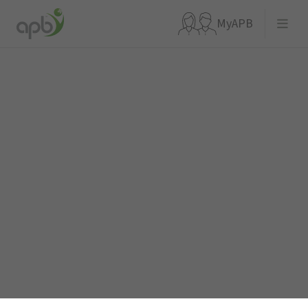
MyAPB
Waar ben je naar op zoek?
Ga meteen naar...
APBnews