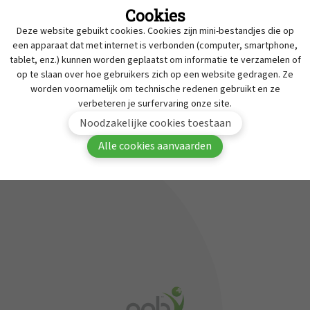
Cookies
Intrekkingen
Deze website gebuikt cookies. Cookies zijn mini-bestandjes die op
MyAPB
Werken bij APB
een apparaat dat met internet is verbonden (computer, smartphone,
tablet, enz.) kunnen worden geplaatst om informatie te verzamelen of
Dienst geneesmiddelen onderzoek
Om deze inhoud te bekijken moet je aangemeld
op te slaan over hoe gebruikers zich op een website gedragen. Ze
zijn in MyAPB.
Contact
worden voornamelijk om technische redenen gebruikt en ze
verbeteren je surfervaring onze site.
Aanmelden
Word lid van APB
Noodzakelijke cookies toestaan
Alle cookies aanvaarden