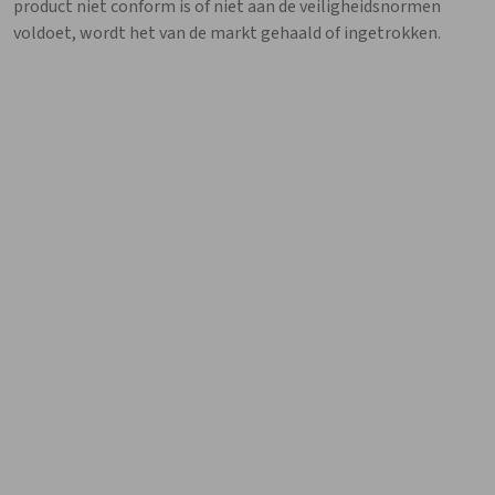
product niet conform is of niet aan de veiligheidsnormen
voldoet, wordt het van de markt gehaald of ingetrokken.
Kwaliteitsprogramma Bereidingen (KPB)
Met het
Kwaliteitsprogramma Bereidingen
nodigt DGO
apothekers uit om hun vakmanschap te tonen. Het team
analyseert bereidingen die in de apotheek worden gemaakt
en bezorgt nadien een persoonlijk ‘rapport’ aan alle
deelnemende apothekers. Naast het resultaat van de
kwaliteitscontrole krijgen de deelnemers persoonlijke