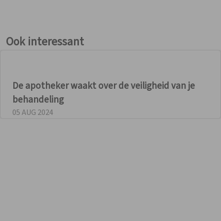
de verschillende aspecten van het dagelijks werk in de
apotheek onder de loep en zo komen ze tot een zeer
constructieve momentopname. Een externe blik kan heel
Ook interessant
verrijkend zijn!
De apotheker waakt over de veiligheid van je
behandeling
05 AUG 2024