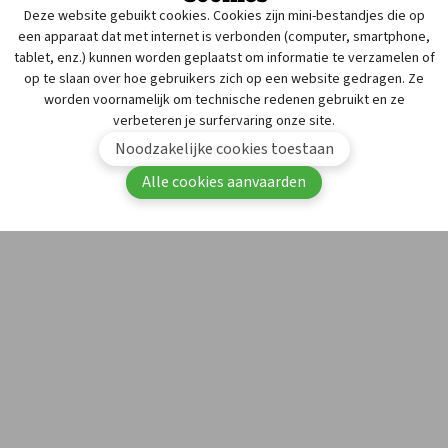
materiaal biedt het KPZ van APB apothekers ook de kans om
Deze website gebuikt cookies. Cookies zijn mini-bestandjes die op
een
pseudopatiënt
op bezoek te krijgen in de apotheek.
een apparaat dat met internet is verbonden (computer, smartphone,
tablet, enz.) kunnen worden geplaatst om informatie te verzamelen of
Via het patiëntbelevingsonderzoek krijgen ze feedback over
op te slaan over hoe gebruikers zich op een website gedragen. Ze
de manier waarop ze een klacht of de vraag naar een
worden voornamelijk om technische redenen gebruikt en ze
zelfzorggeneesmiddel in de praktijk aanpakken. De
verbeteren je surfervaring onze site.
pseudopatiënten besteden daarbij vooral aandacht aan het
Noodzakelijke cookies toestaan
onthaal, het stellen van de WHAM-vragen, het geven van
Alle cookies aanvaarden
informatie, de afhandeling en de empathie met de patiënt.
Na afloop ontvangt de apotheker een persoonlijk verslag met
gedetailleerde feedback.
Kwaliteitshandboek
Alle apothekers werken met een geavanceerd
kwaliteitssysteem. Ze documenteren hun activiteiten en