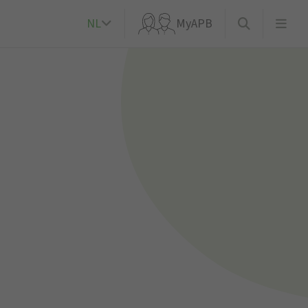
NL
MyAPB
k?