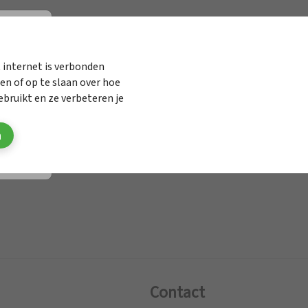
elen onderzoek
 internet is verbonden
n of op te slaan over hoe
.
bruikt en ze verbeteren je
n
Contact