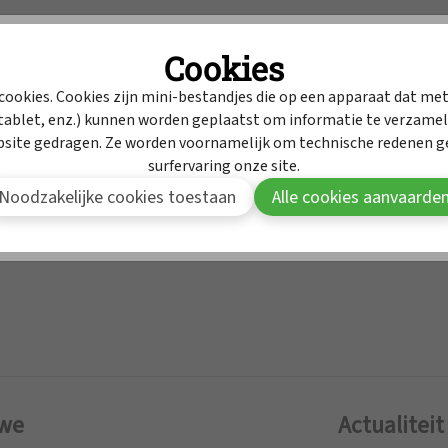
Intrekkingen
Cookies
MyAPB
Dienst geneesmidd
cookies. Cookies zijn mini-bestandjes die op een apparaat dat met
ablet, enz.) kunnen worden geplaatst om informatie te verzamele
Om deze inhoud te bekijken moet je aangemeld zijn in MyAPB
bsite gedragen. Ze worden voornamelijk om technische redenen ge
surfervaring onze site.
Aanmelden
Word lid van APB
Noodzakelijke cookies toestaan
Alle cookies aanvaarde
 we
Actualiteit