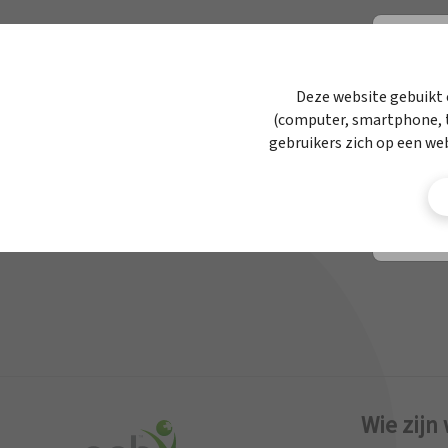
APBnews
Werken bij APB
Deze website gebuikt 
(computer, smartphone, t
Contact
gebruikers zich op een we
Wie zijn