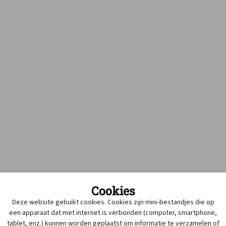
Deze intrekking is enkel van toepassing op de
Belgische
apotheken
.
Cookies
Naam van
Galenische
Notificatiehouder
Deze website gebuikt cookies. Cookies zijn mini-bestandjes die op
het
vorm
een apparaat dat met internet is verbonden (computer, smartphone,
tablet, enz.) kunnen worden geplaatst om informatie te verzamelen of
product