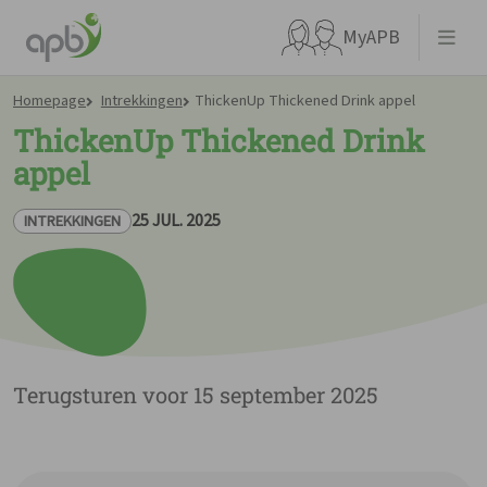
MyAPB
Homepage
Intrekkingen
ThickenUp Thickened Drink appel
ThickenUp Thickened Drink
appel
Waar ben je naar op zoek?
25 JUL. 2025
INTREKKINGEN
Terugsturen voor 15 september 2025
Ga meteen naar...
APBnews