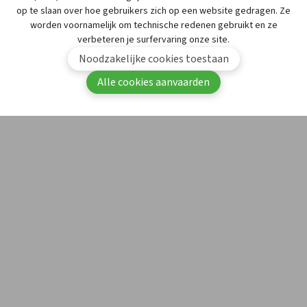
op te slaan over hoe gebruikers zich op een website gedragen. Ze
worden voornamelijk om technische redenen gebruikt en ze
verbeteren je surfervaring onze site.
ThickenUp
Pot 114
Nestlé Belgilux
Noodzakelijke cookies toestaan
Thickened
mL
Alle cookies aanvaarden
Drink
appel
CNK 3912
235
De terug te sturen colli (met de
zendingsbon
en voorzien van
een
etiket “recall by APB – Pakket voor CSP-Movianto”
) geef
je mee aan je groothandelaar-verdeler. ​Raadpleeg de hele
procedure
hier
.