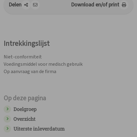
Delen
Download en/of print
Intrekkingen
Werken bij APB
Dienst geneesmiddelen onderzoek
Contact
Intrekkingslijst
Niet-conformiteit
Voedingsmiddel voor medisch gebruik
Op aanvraag van de firma
Op deze pagina
Doelgroep
Overzicht
Uiterste inleverdatum