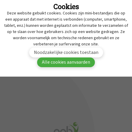
Cookies
Intrekkingen
Deze website gebuikt cookies. Cookies zijn mini-bestandjes die op
MyAPB
Werken bij APB
een apparaat dat met internet is verbonden (computer, smartphone,
tablet, enz.) kunnen worden geplaatst om informatie te verzamelen of
Dienst geneesmiddelen onderzoek
Om deze inhoud te bekijken moet je aangemeld
op te slaan over hoe gebruikers zich op een website gedragen. Ze
zijn in MyAPB.
Contact
worden voornamelijk om technische redenen gebruikt en ze
verbeteren je surfervaring onze site.
Aanmelden
Word lid van APB
Noodzakelijke cookies toestaan
Alle cookies aanvaarden