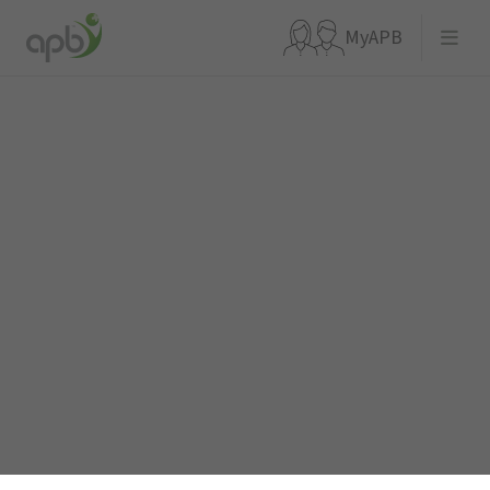
MyAPB
Waar ben je naar op zoek?
Ga meteen naar...
APBnews