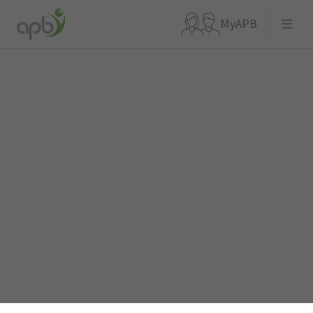
MyAPB
Waar ben je naar op zoek?
Ga meteen naar...
APBnews