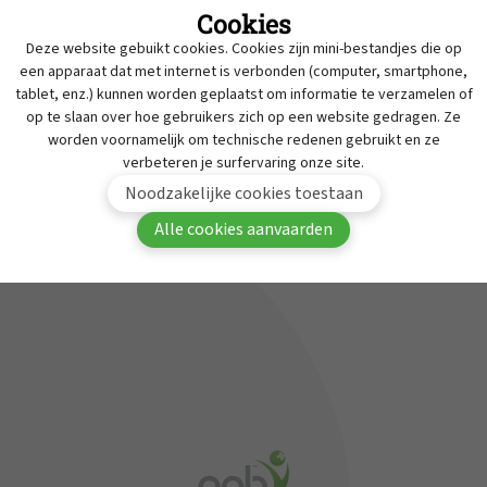
Cookies
Intrekkingen
Deze website gebuikt cookies. Cookies zijn mini-bestandjes die op
MyAPB
Werken bij APB
een apparaat dat met internet is verbonden (computer, smartphone,
tablet, enz.) kunnen worden geplaatst om informatie te verzamelen of
Dienst geneesmiddelen onderzoek
Om deze inhoud te bekijken moet je aangemeld
op te slaan over hoe gebruikers zich op een website gedragen. Ze
zijn in MyAPB.
Contact
worden voornamelijk om technische redenen gebruikt en ze
verbeteren je surfervaring onze site.
Aanmelden
Word lid van APB
Noodzakelijke cookies toestaan
Alle cookies aanvaarden