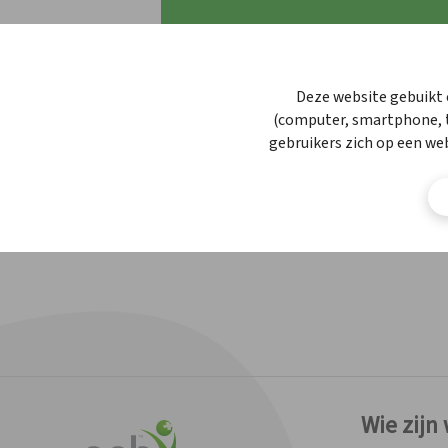
APBnews
APBnews
Werken bij APB
Deze website gebuikt 
(computer, smartphone, t
Werken bij APB
Contact
gebruikers zich op een we
Contact
Wie zijn