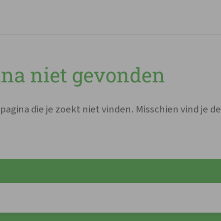
ina niet gevonden
aar ben je naar op zoe
agina die je zoekt niet vinden. Misschien vind je d
Ga meteen naar...