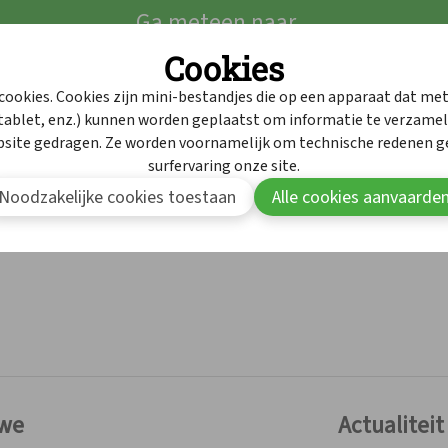
Ga meteen naar...
Intrekkingen
Cookies
Intrekkingen
Dienst geneesmidd
cookies. Cookies zijn mini-bestandjes die op een apparaat dat met
ablet, enz.) kunnen worden geplaatst om informatie te verzamele
Dienst geneesmidd
bsite gedragen. Ze worden voornamelijk om technische redenen ge
surfervaring onze site.
Noodzakelijke cookies toestaan
Alle cookies aanvaarde
 we
Actualiteit