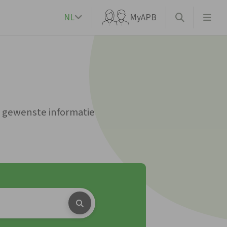
NL
MyAPB
k?
e gewenste informatie