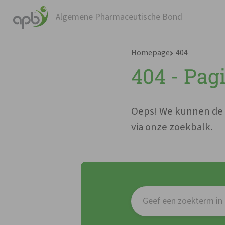
Algemene Pharmaceutische Bond
Homepage
404
404 - Pag
W
Oeps! We kunnen de p
via onze zoekbalk.