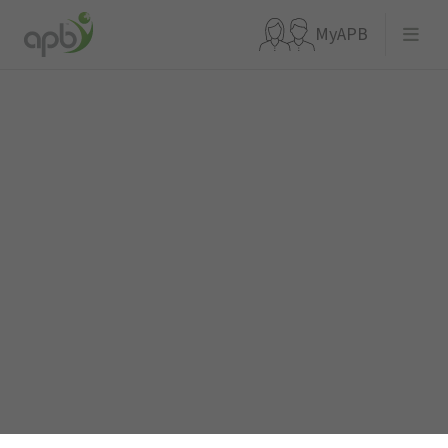
MyAPB
Waar ben je naar op zoek?
Ga meteen naar...
APBnews