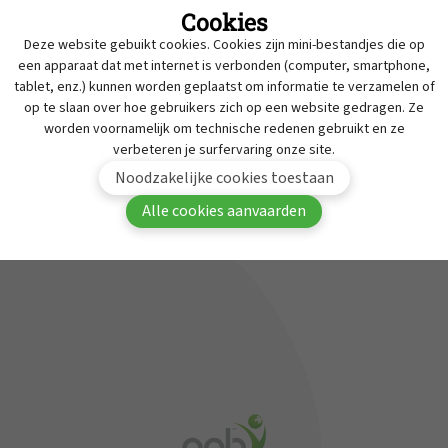
Cookies
Intrekkingen
Deze website gebuikt cookies. Cookies zijn mini-bestandjes die op
MyAPB
Werken bij APB
een apparaat dat met internet is verbonden (computer, smartphone,
tablet, enz.) kunnen worden geplaatst om informatie te verzamelen of
Dienst geneesmiddelen onderzoek
Om deze inhoud te bekijken moet je aangemeld
op te slaan over hoe gebruikers zich op een website gedragen. Ze
zijn in MyAPB.
Contact
worden voornamelijk om technische redenen gebruikt en ze
verbeteren je surfervaring onze site.
Aanmelden
Word lid van APB
Noodzakelijke cookies toestaan
Alle cookies aanvaarden