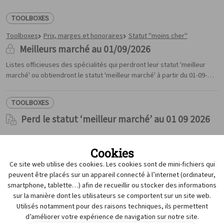
Retraits
TOOLBOXES
Travailler à l'APB
Toolboxes
Prix, marges et honoraires
Statut "moins cher"
Service de Contrôle des Médicaments
Meilleurs marché au 01/09/2026
Contact
Listes officieuses des spécialités qui perdront leur statut 'meilleur
marché' ou obtiendront le statut 'meilleur marché' à partir du 01-09-
2026.
TOOLBOXES
Perd le statut ‘meilleur marché’ au 01 09 2026
TOOLBOXES
Cookies
Obtient le statut ‘meilleur marché’ au 01 09
Ce site web utilise des cookies. Les cookies sont de mini-fichiers qui
2026
peuvent être placés sur un appareil connecté à l’internet (ordinateur,
smartphone, tablette…) afin de recueillir ou stocker des informations
sur la manière dont les utilisateurs se comportent sur un site web.
TOOLBOXES
Utilisés notamment pour des raisons techniques, ils permettent
d’améliorer votre expérience de navigation sur notre site.
Toolboxes
Prix, marges et honoraires
Statut "moins cher"