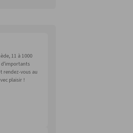
le des Médicaments
mède, 11 à 1000
t d'importants
et rendez-vous au
ec plaisir !