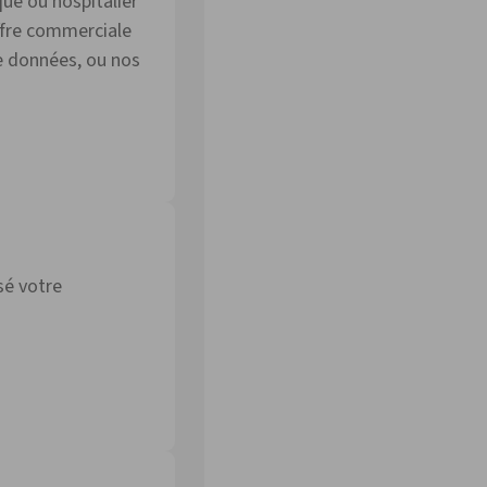
ue ou hospitalier
ffre commerciale
e données, ou nos
sé votre