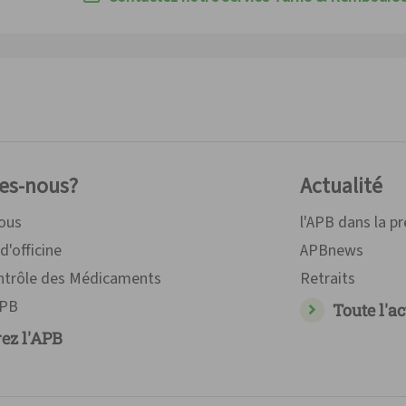
es-nous?
Actualité
nous
l'APB dans la p
d'officine
APBnews
ontrôle des Médicaments
Retraits
APB
Toute l'ac
ez l'APB