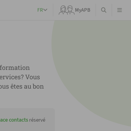
FR
MyAPB
nformation
services? Vous
ous êtes au bon
ace contacts
réservé