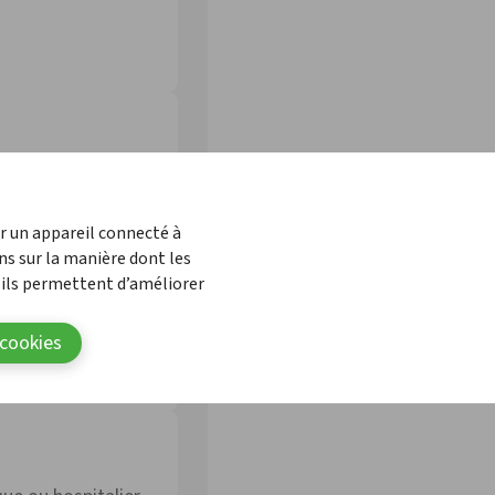
 l'APB et ses
c plaisir ! Vous
ur un appareil connecté à
i, de 8h30 à
ns sur la manière dont les
 ils permettent d’améliorer
 cookies