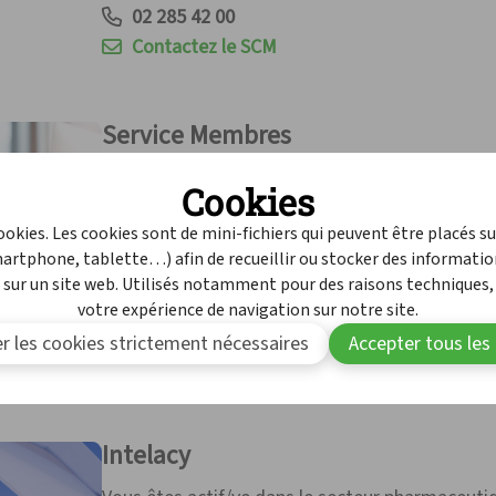
02 285 42 00
Contactez le SCM
Service Membres
Vous avez des questions concernant l'adhésion à
Cookies
avantages ? Notre service Membres y répond ave
cookies. Les cookies sont de mini-fichiers qui peuvent être placés s
pouvez le joindre par téléphone du lundi au jeud
martphone, tablette…) afin de recueillir ou stocker des informatio
12h30.
 sur un site web. Utilisés notamment pour des raisons techniques,
votre expérience de navigation sur notre site.
02 285 42 17
r les cookies strictement nécessaires
Accepter tous les
Contactez notre service Membres
Intelacy