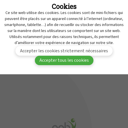
Cookies
Retraits
MyAPB
Ce site web utilise des cookies. Les cookies sont de mini-fichiers qui
Travailler à l'APB
peuvent être placés sur un appareil connecté à l’internet (ordinateur,
Vous devez être connecté(e) à MyAPB pour avoir
smartphone, tablette…) afin de recueillir ou stocker des informations
Service de Contrôle des Médicaments
sur la manière dont les utilisateurs se comportent sur un site web.
accès à ce contenu.
Contact
Utilisés notamment pour des raisons techniques, ils permettent
d’améliorer votre expérience de navigation sur notre site.
Se
Devenir membre de
Accepter les cookies strictement nécessaires
connecter
l'APB
Accepter tous les cookies