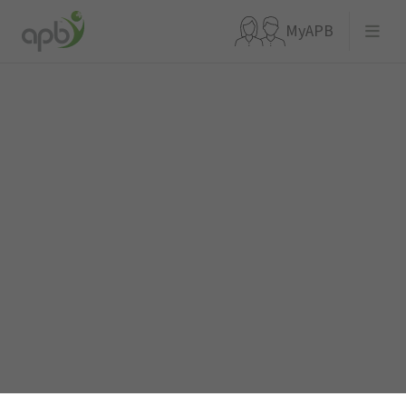
MyAPB
Que recherchez-vous ?
Aller directement à
APBnews