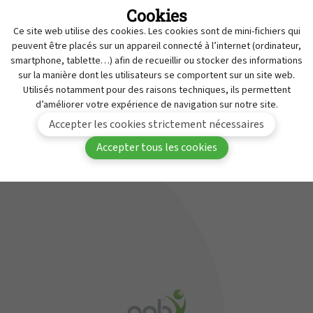
Cookies
Retraits
MyAPB
Ce site web utilise des cookies. Les cookies sont de mini-fichiers qui
Travailler à l'APB
peuvent être placés sur un appareil connecté à l’internet (ordinateur,
Vous devez être connecté(e) à MyAPB pour avoir
smartphone, tablette…) afin de recueillir ou stocker des informations
Service de Contrôle des Médicaments
sur la manière dont les utilisateurs se comportent sur un site web.
accès à ce contenu.
Contact
Utilisés notamment pour des raisons techniques, ils permettent
d’améliorer votre expérience de navigation sur notre site.
Se
Devenir membre de
Accepter les cookies strictement nécessaires
connecter
l'APB
Accepter tous les cookies