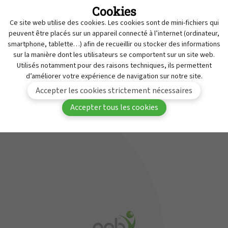
Cookies
Retraits
MyAPB
Ce site web utilise des cookies. Les cookies sont de mini-fichiers qui
Travailler à l'APB
peuvent être placés sur un appareil connecté à l’internet (ordinateur,
Vous devez être connecté(e) à MyAPB pour avoir
smartphone, tablette…) afin de recueillir ou stocker des informations
Service de Contrôle des Médicaments
sur la manière dont les utilisateurs se comportent sur un site web.
accès à ce contenu.
Contact
Utilisés notamment pour des raisons techniques, ils permettent
d’améliorer votre expérience de navigation sur notre site.
Se
Devenir membre de
Accepter les cookies strictement nécessaires
connecter
l'APB
Accepter tous les cookies