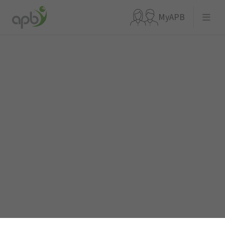
MyAPB
Que recherchez-vous ?
Aller directement à
APBnews