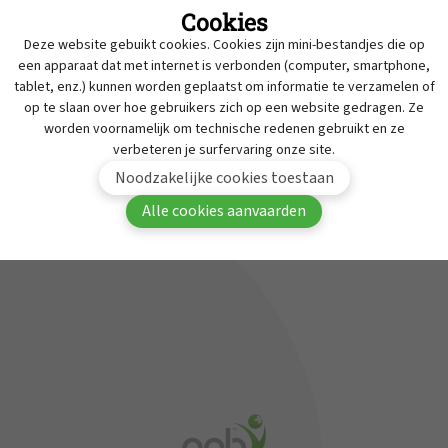
Cookies
Intrekkingen
Deze website gebuikt cookies. Cookies zijn mini-bestandjes die op
MyAPB
Werken bij APB
een apparaat dat met internet is verbonden (computer, smartphone,
tablet, enz.) kunnen worden geplaatst om informatie te verzamelen of
Dienst geneesmiddelen onderzoek
Om deze inhoud te bekijken moet je aangemeld
op te slaan over hoe gebruikers zich op een website gedragen. Ze
zijn in MyAPB.
Contact
worden voornamelijk om technische redenen gebruikt en ze
verbeteren je surfervaring onze site.
Aanmelden
Word lid van APB
Noodzakelijke cookies toestaan
Alle cookies aanvaarden