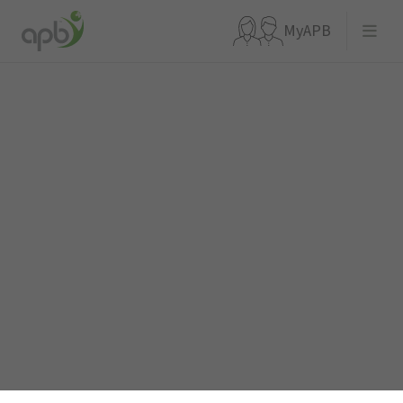
MyAPB
Waar ben je naar op zoek?
Ga meteen naar...
APBnews