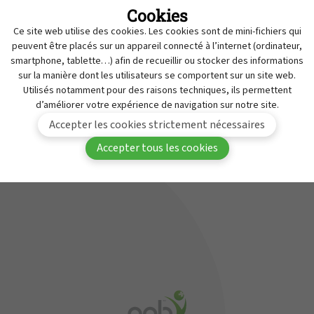
Cookies
Retraits
MyAPB
Ce site web utilise des cookies. Les cookies sont de mini-fichiers qui
Travailler à l'APB
peuvent être placés sur un appareil connecté à l’internet (ordinateur,
Vous devez être connecté(e) à MyAPB pour avoir
smartphone, tablette…) afin de recueillir ou stocker des informations
Service de Contrôle des Médicaments
sur la manière dont les utilisateurs se comportent sur un site web.
accès à ce contenu.
Contact
Utilisés notamment pour des raisons techniques, ils permettent
d’améliorer votre expérience de navigation sur notre site.
Se
Devenir membre de
Accepter les cookies strictement nécessaires
connecter
l'APB
Accepter tous les cookies