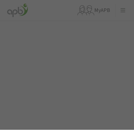
MyAPB
Que recherchez-vous ?
Aller directement à
APBnews