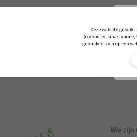
APBnews
Werken bij APB
Deze website gebuikt 
(computer, smartphone, t
Contact
gebruikers zich op een we
Wie zijn