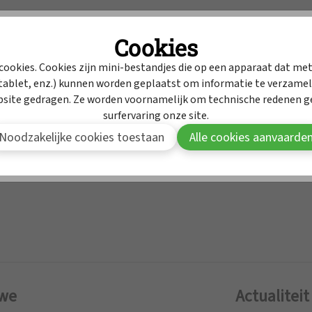
Intrekkingen
Cookies
MyAPB
Dienst geneesmidd
cookies. Cookies zijn mini-bestandjes die op een apparaat dat met
ablet, enz.) kunnen worden geplaatst om informatie te verzamele
Om deze inhoud te bekijken moet je aangemeld zijn in MyAPB
bsite gedragen. Ze worden voornamelijk om technische redenen ge
surfervaring onze site.
Aanmelden
Word lid van APB
Noodzakelijke cookies toestaan
Alle cookies aanvaarde
 we
Actualiteit