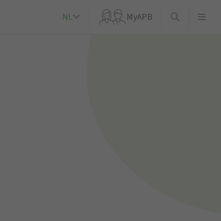
NL
MyAPB
k?