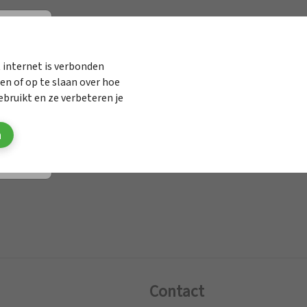
elen onderzoek
 internet is verbonden
n of op te slaan over hoe
.
bruikt en ze verbeteren je
n
Contact