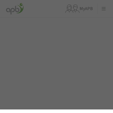
MyAPB
Que recherchez-vous ?
Aller directement à
APBnews