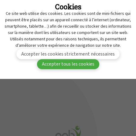
Cookies
Retraits
MyAPB
Ce site web utilise des cookies. Les cookies sont de mini-fichiers qui
Travailler à l'APB
peuvent être placés sur un appareil connecté à l’internet (ordinateur,
Vous devez être connecté(e) à MyAPB pour avoir
smartphone, tablette…) afin de recueillir ou stocker des informations
Service de Contrôle des Médicaments
sur la manière dont les utilisateurs se comportent sur un site web.
accès à ce contenu.
Contact
Utilisés notamment pour des raisons techniques, ils permettent
d’améliorer votre expérience de navigation sur notre site.
Se
Devenir membre de
Accepter les cookies strictement nécessaires
connecter
l'APB
Accepter tous les cookies