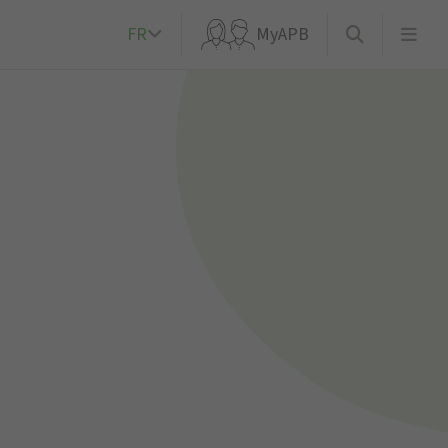
FR
MyAPB