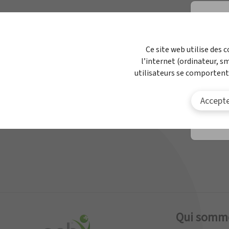
APBnews
Travailler à l'AP
Ce site web utilise des 
Vou
l’internet (ordinateur, s
Contact
con
utilisateurs se comportent
Accepte
Qui somm