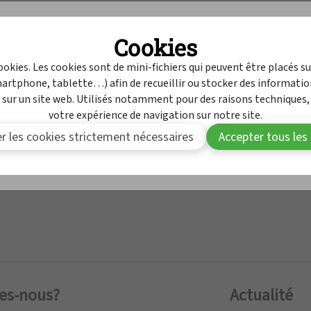
Retraits
MyAPB
Cookies
B
Service de Contrô
cookies. Les cookies sont de mini-fichiers qui peuvent être placés s
s devez être connecté(e) à MyAPB pour avoir accès à ce
martphone, tablette…) afin de recueillir ou stocker des informatio
tenu.
 sur un site web. Utilisés notamment pour des raisons techniques,
votre expérience de navigation sur notre site.
r les cookies strictement nécessaires
Accepter tous les
Se connecter
Devenir membre de l'APB
es-nous?
Actualité