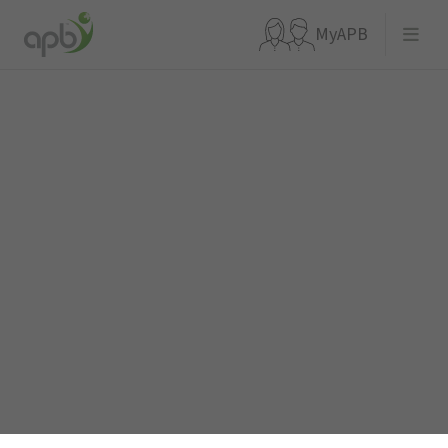
MyAPB
Que recherchez-vous ?
Aller directement à
APBnews