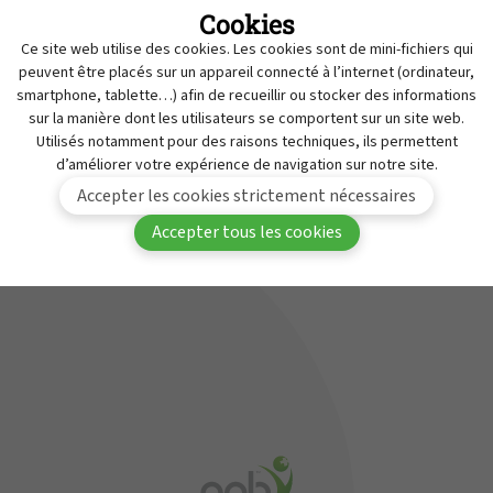
Cookies
Retraits
MyAPB
Ce site web utilise des cookies. Les cookies sont de mini-fichiers qui
Travailler à l'APB
peuvent être placés sur un appareil connecté à l’internet (ordinateur,
Vous devez être connecté(e) à MyAPB pour avoir
smartphone, tablette…) afin de recueillir ou stocker des informations
Service de Contrôle des Médicaments
sur la manière dont les utilisateurs se comportent sur un site web.
accès à ce contenu.
Contact
Utilisés notamment pour des raisons techniques, ils permettent
d’améliorer votre expérience de navigation sur notre site.
Se
Devenir membre de
Accepter les cookies strictement nécessaires
connecter
l'APB
Accepter tous les cookies