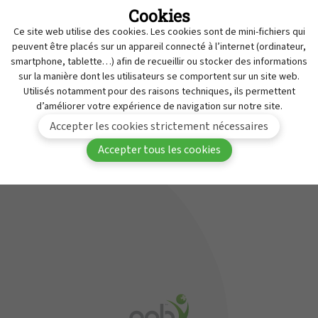
Cookies
Retraits
MyAPB
Ce site web utilise des cookies. Les cookies sont de mini-fichiers qui
Travailler à l'APB
peuvent être placés sur un appareil connecté à l’internet (ordinateur,
Vous devez être connecté(e) à MyAPB pour avoir
smartphone, tablette…) afin de recueillir ou stocker des informations
Service de Contrôle des Médicaments
sur la manière dont les utilisateurs se comportent sur un site web.
accès à ce contenu.
Contact
Utilisés notamment pour des raisons techniques, ils permettent
d’améliorer votre expérience de navigation sur notre site.
Se
Devenir membre de
Accepter les cookies strictement nécessaires
connecter
l'APB
Accepter tous les cookies