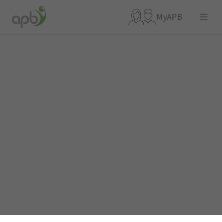
MyAPB
Que recherchez-vous ?
Aller directement à
APBnews